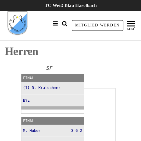
Zum
TC Weiß-Blau Haselbach
Inhalt
springen
TC Weiß
MITGLIED WERDEN
MENÜ
Blau
Haselbach
Herren
e.V.
SF
FINAL
(1) D. Kratschmer
BYE
FINAL
M. Huber
3 6 2