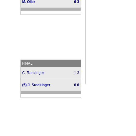
M. Öller
6 3
FINAL
C. Ranzinger
1 3
(5) J. Stockinger
6 6