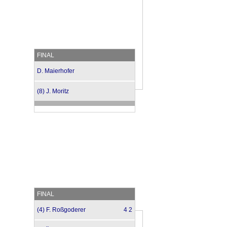
FINAL
D. Maierhofer
(8) J. Moritz
FINAL
(4) F. Roßgoderer
4 2