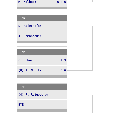
M. Kolbeck
6 3 6
FINAL
D. Maierhofer
A. Spannbauer
FINAL
C. Lukes
1 3
(8) J. Moritz
6 6
FINAL
(4) F. Roßgoderer
BYE