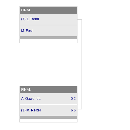
FINAL
(7) J. Treml
M. Fesl
FINAL
A. Gawenda
0 2
(3) M. Reiter
6 6