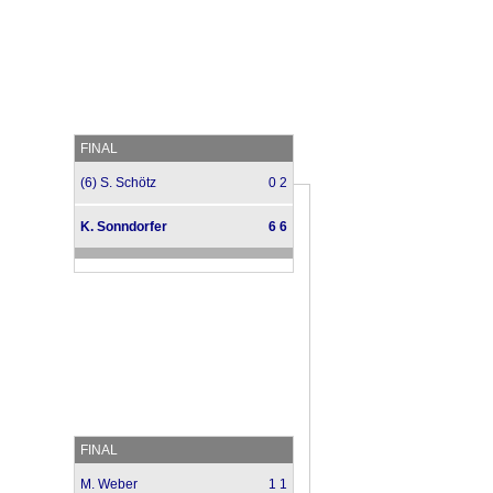
FINAL
(6) S. Schötz
0 2
K. Sonndorfer
6 6
FINAL
M. Weber
1 1