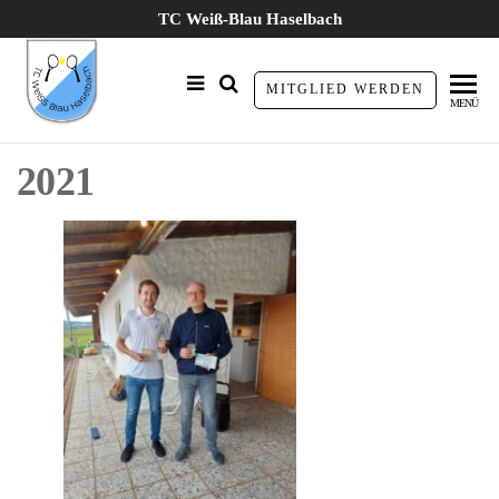
Zum
TC Weiß-Blau Haselbach
Inhalt
springen
TC Weiß
MITGLIED WERDEN
MENÜ
Blau
Haselbach
2021
e.V.