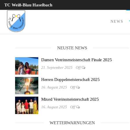
Zum
TC Weiß-Blau Haselbach
Inhalt
springen
NEWS
TC Weiß
Blau
Haselbach
NEUSTE NEWS
e.V.
Damen Vereinsmeisterschaft Finale 2025
21. September 2025
Off
Herren Doppelmeisterschaft 2025
16. August 2025
Off
Mixed Vereinsmeisterschaft 2025
16. August 2025
Off
WETTERWARNUNGEN