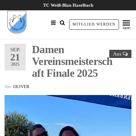
Zum
TC Weiß-Blau Haselbach
Inhalt
springen
TC Weiß
MITGLIED WERDEN
MENÜ
Blau
Haselbach
Damen
SEP.
Aus
21
e.V.
Vereinsmeistersch
2025
aft Finale 2025
Von
OLIVER