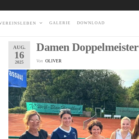
GALERIE
DOWNLOAD
VEREINSLEBEN
Damen Doppelmeisters
AUG.
16
Von
OLIVER
2025