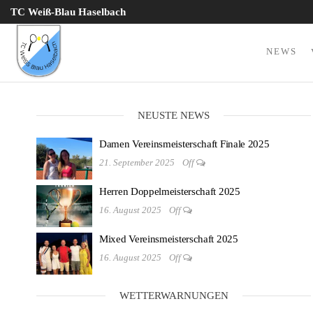
Zum
TC Weiß-Blau Haselbach
Inhalt
springen
NEWS
TC Weiß
Blau
Haselbach
NEUSTE NEWS
e.V.
Damen Vereinsmeisterschaft Finale 2025
21. September 2025
Off
Herren Doppelmeisterschaft 2025
16. August 2025
Off
Mixed Vereinsmeisterschaft 2025
16. August 2025
Off
WETTERWARNUNGEN