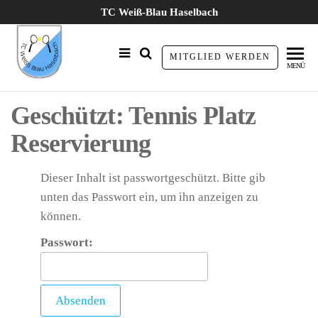
Zum
TC Weiß-Blau Haselbach
Inhalt
springen
TC Weiß
MITGLIED WERDEN
MENÜ
Blau
Haselbach
Geschützt: Tennis Platz
e.V.
Reservierung
Dieser Inhalt ist passwortgeschützt. Bitte gib
unten das Passwort ein, um ihn anzeigen zu
können.
Passwort: