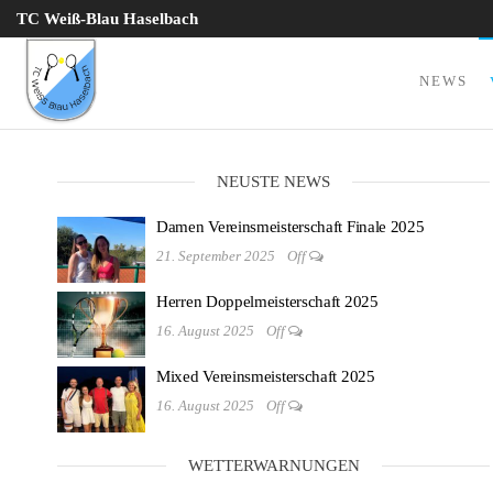
Zum
TC Weiß-Blau Haselbach
Inhalt
springen
NEWS
TC Weiß
Blau
Haselbach
NEUSTE NEWS
e.V.
Damen Vereinsmeisterschaft Finale 2025
21. September 2025
Off
Herren Doppelmeisterschaft 2025
16. August 2025
Off
Mixed Vereinsmeisterschaft 2025
16. August 2025
Off
WETTERWARNUNGEN